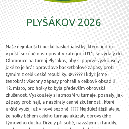
PLYŠÁKOV 2026
Naše nejmladší třinecké basketbalistky, které budou
v příští sezóně nastupovat v kategorii U11, se vydaly do
Olomouce na turnaj Plyšákov, aby si poprvé vyzkoušely,
jaké to je hrát opravdové basketbalové zápasy proti
týmům z celé České republiky. ⛹️‍♀️???? I když jsme
tentokrát všechny zápasy prohráli a celkově obsadili
12. místo, pro holky to byla především obrovská
zkušenost. Vyzkoušely si atmosféru turnaje, poznaly, jak
zápasy probíhají, a nasbíraly cenné zkušenosti, které
určitě využijí už v nové sezóně. ???? Nejdůležitější ale je,
že holky během celého turnaje ukázaly obrovského
týmového ducha. Držely při sobě, navzájem si fandily,