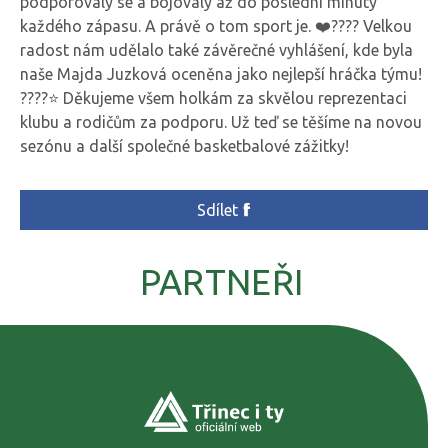
podporovaly se a bojovaly až do poslední minuty
každého zápasu. A právě o tom sport je. ❤️???? Velkou
radost nám udělalo také závěrečné vyhlášení, kde byla
naše Majda Juzková oceněna jako nejlepší hráčka týmu!
????⭐ Děkujeme všem holkám za skvělou reprezentaci
klubu a rodičům za podporu. Už teď se těšíme na novou
sezónu a další společné basketbalové zážitky!
Sdílet
PARTNEŘI